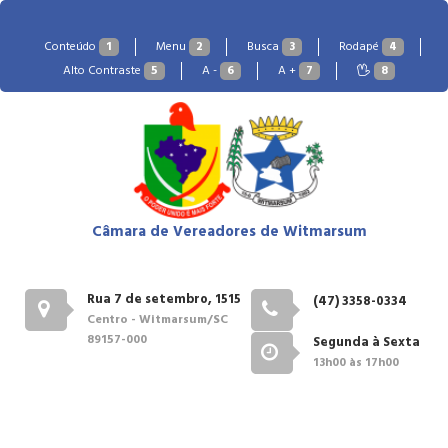
Conteúdo
1
Menu
2
Busca
3
Rodapé
4
Alto Contraste
5
A -
6
A +
7
8
Câmara de Vereadores de Witmarsum
Rua 7 de setembro, 1515
(47) 3358-0334
Centro - Witmarsum/SC
89157-000
Segunda à Sexta
13h00 às 17h00