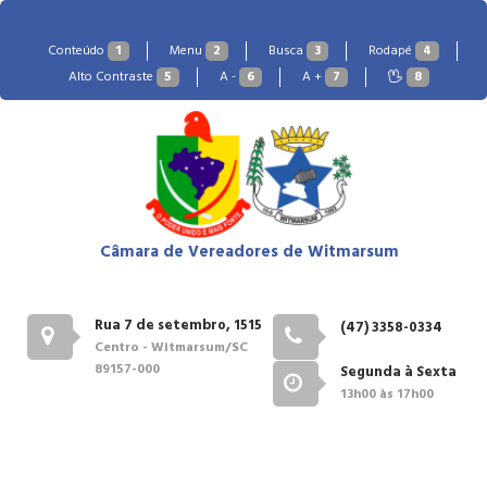
Conteúdo
1
Menu
2
Busca
3
Rodapé
4
Alto Contraste
5
A -
6
A +
7
8
Câmara de Vereadores de Witmarsum
Rua 7 de setembro, 1515
(47) 3358-0334
Centro - Witmarsum/SC
89157-000
Segunda à Sexta
13h00 às 17h00