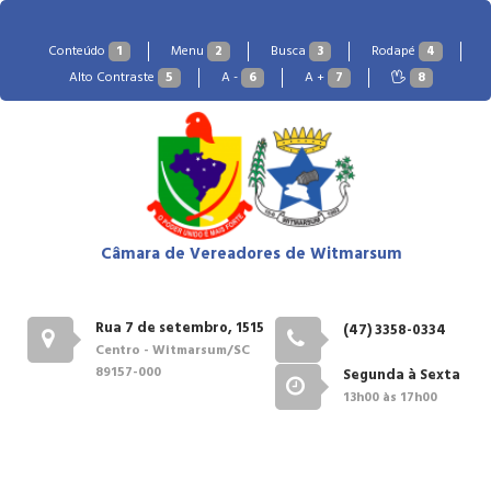
Conteúdo
1
Menu
2
Busca
3
Rodapé
4
Alto Contraste
5
A -
6
A +
7
8
Câmara de Vereadores de Witmarsum
Rua 7 de setembro, 1515
(47) 3358-0334
Centro - Witmarsum/SC
89157-000
Segunda à Sexta
13h00 às 17h00