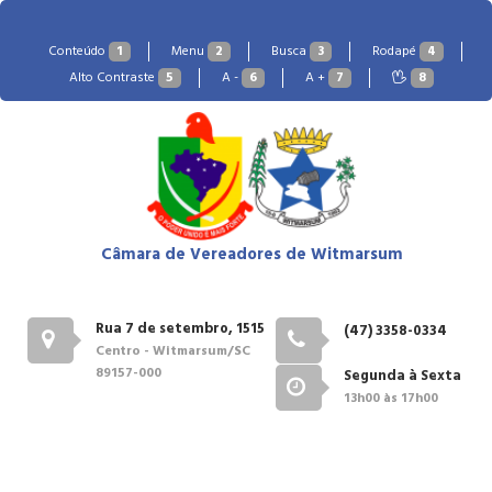
Conteúdo
1
Menu
2
Busca
3
Rodapé
4
Alto Contraste
5
A -
6
A +
7
8
Câmara de Vereadores de Witmarsum
Rua 7 de setembro, 1515
(47) 3358-0334
Centro - Witmarsum/SC
89157-000
Segunda à Sexta
13h00 às 17h00