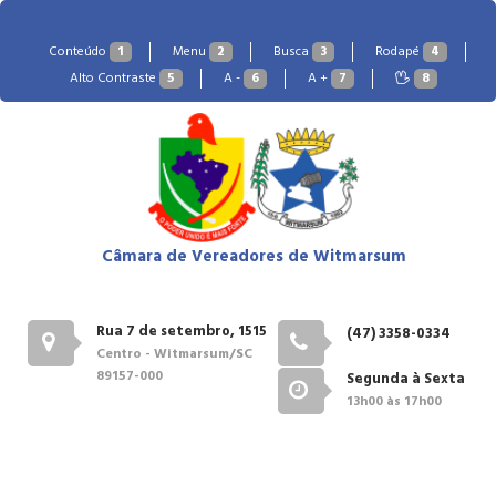
Conteúdo
1
Menu
2
Busca
3
Rodapé
4
Alto Contraste
5
A -
6
A +
7
8
Câmara de Vereadores de Witmarsum
Rua 7 de setembro, 1515
(47) 3358-0334
Centro - Witmarsum/SC
89157-000
Segunda à Sexta
13h00 às 17h00