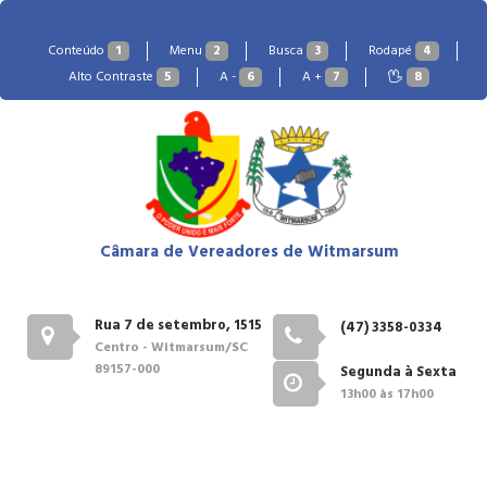
Conteúdo
1
Menu
2
Busca
3
Rodapé
4
Alto Contraste
5
A -
6
A +
7
8
Câmara de Vereadores de Witmarsum
Rua 7 de setembro, 1515
(47) 3358-0334
Centro - Witmarsum/SC
89157-000
Segunda à Sexta
13h00 às 17h00