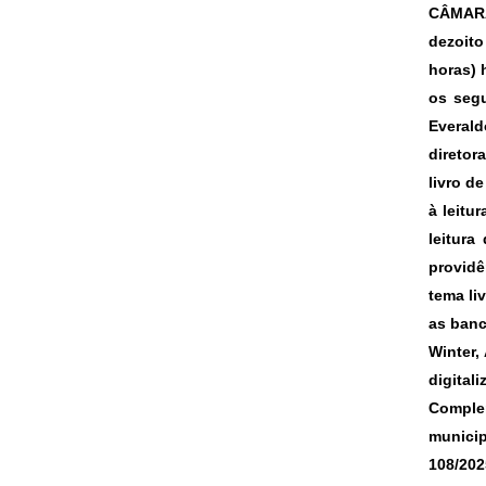
CÂMARA
dezoito
horas) 
os segu
Everald
diretor
livro d
à leitu
leitur
providê
tema li
as banc
Winter,
digital
Complem
municip
108/202