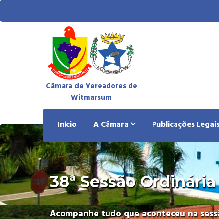
Câmara de Vereadores de
Witmarsum
Início
A Câmara
Publicações Legai
38ª Sessão Ordinária
Acompanhe tudo que aconteceu na sessã