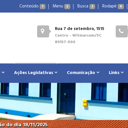
Conteúdo
Menu
Busca
Rodapé
1
2
3
4
Rua 7 de setembro, 1515
Centro - Witmarsum/SC
89157-000
s
Ações Legislativas
Comunicação
Links
o do dia 18/11/2025