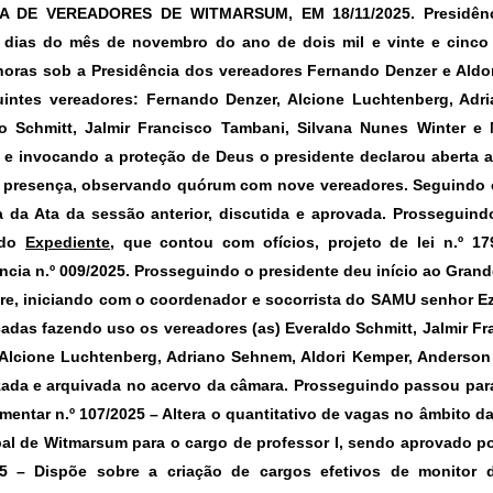
 DE VEREADORES DE WITMARSUM, EM 18/11/2025.
Presidên
 dias do mês de novembro do ano de dois mil e vinte e cinco 
horas sob a Presidência dos vereadores Fernando Denzer e Aldor
intes vereadores: Fernando Denzer, Alcione Luchtenberg, Adr
o Schmitt, Jalmir Francisco Tambani, Silvana Nunes Winter e
a e invocando a proteção de Deus o presidente declarou aberta a
e presença, observando quórum com nove vereadores. Seguindo o
ra da Ata da sessão anterior, discutida e aprovada. Prosseguind
a do
Expediente
,
que contou com ofícios, projeto de lei n.º 1
ncia n.º 009/2025. Prosseguindo o presidente deu início ao
Grand
vre, iniciando com o coordenador e socorrista do SAMU senhor Ezo
adas fazendo uso os vereadores (as) Everaldo Schmitt, Jalmir Fr
 Alcione Luchtenberg, Adriano Sehnem, Aldori Kemper, Anderson
izada e arquivada no acervo da câmara. Prosseguindo passou pa
entar n.º 107/2025
– Altera o quantitativo de vagas no âmbito da
al de Witmarsum para o cargo de professor I, sendo aprovado p
5
– Dispõe sobre a criação de cargos efetivos de monitor d