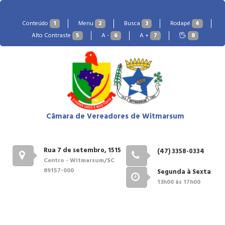
Conteúdo
1
Menu
2
Busca
3
Rodapé
4
Alto Contraste
5
A -
6
A +
7
8
Câmara de Vereadores de Witmarsum
Rua 7 de setembro, 1515
(47) 3358-0334
Centro - Witmarsum/SC
89157-000
Segunda à Sexta
13h00 às 17h00