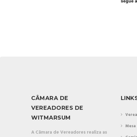
segue a
CÂMARA DE
LINK
VEREADORES DE
Verea
WITMARSUM
Mesa 
A Câmara de Vereadores realiza as