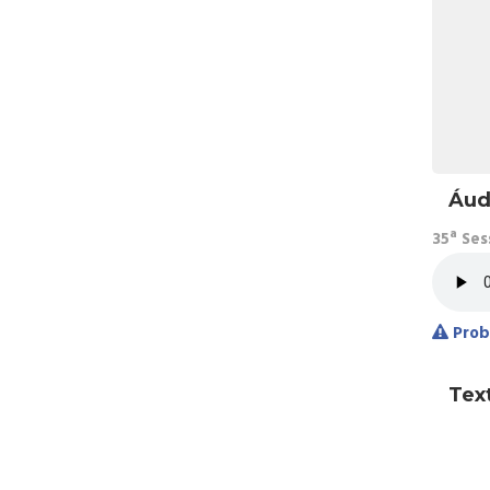
Áud
35ª Ses
Prob
Tex