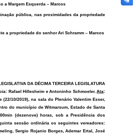
sso a Margem Esquerda – Marcos
minação pública, nas proximidades da propriedade
nte a propriedade do senhor Ari Schramm – Marcos
LEGISLATIVA DA DÉCIMA TERCEIRA LEGISLATURA
ia: Rafael Hillesheim e Antoninho Schmoeler.
Ata
:
(22/10/2019), na sala do Plenário Valentim Esser,
entro do município de Witmarsum, Estado de Santa
h00min (dezenove) horas, sob a Presidência dos
quinta sessão ordinária os seguintes vereadores:
meling, Sergio Rojanio Borges, Ademar Ertal, José