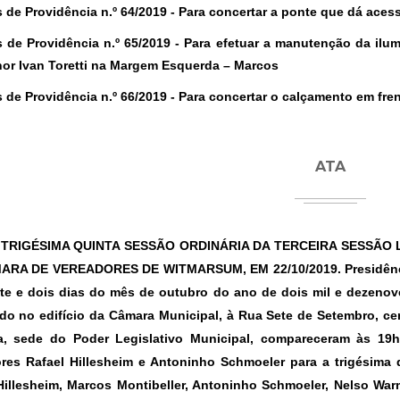
 de Providência n.º 64/2019
-
Para concertar a ponte que dá ace
 de Providência n.º 65/2019
-
Para efetuar a manutenção da ilu
or Ivan Toretti na Margem Esquerda – Marcos
 de Providência n.º 66/2019
-
Para concertar o calçamento em fre
ATA
 TRIGÉSIMA QUINTA SESSÃO ORDINÁRIA DA TERCEIRA SESSÃO 
ARA DE VEREADORES DE WITMARSUM, EM 22/10/2019.
Presidênc
te e dois dias do mês de outubro do ano de dois mil e dezenove 
ado no edifício da Câmara Municipal, à Rua Sete de Setembro, c
a, sede do Poder Legislativo Municipal, compareceram às 19
res Rafael Hillesheim e Antoninho Schmoeler para a trigésima 
Hillesheim, Marcos Montibeller, Antoninho Schmoeler, Nelso War