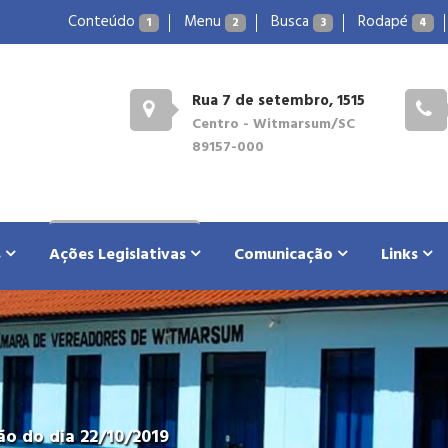
Conteúdo
Menu
Busca
Rodapé
1
2
3
4
Rua 7 de setembro, 1515
Centro - Witmarsum/SC
89157-000
s
Ações Legislativas
Comunicação
Links
o do dia 22/10/2019