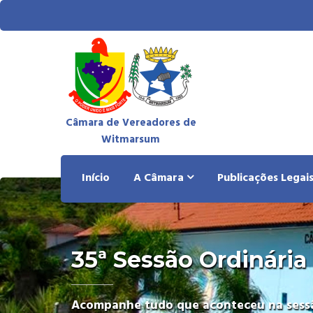
Câmara de Vereadores de
Witmarsum
Início
A Câmara
Publicações Legai
35ª Sessão Ordinária
Acompanhe tudo que aconteceu na sessã