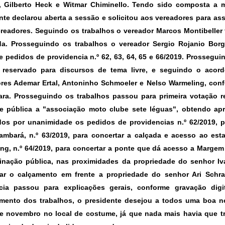
i, Gilberto Heck e Witmar Chiminello. Tendo sido composta a
nte declarou aberta a sessão e solicitou aos vereadores para a
readores. Seguindo os trabalhos o vereador Marcos Montibeller fe
a. Prosseguindo os trabalhos o vereador Sergio Rojanio Borg
 e pedidos de providencia n.º 62, 63, 64, 65 e 66/2019. Prossegu
 reservado para discursos de tema livre, e seguindo o acord
res Ademar Ertal, Antoninho Schmoeler e Nelso Warmeling, conf
ra. Prosseguindo os trabalhos passou para primeira votação r
de pública a "associação moto clube sete léguas"
, obtendo ap
dos por unanimidade os pedidos de providencias
n.º 62/2019,
p
Cambará,
n.º 63/2019
, para concertar a calçada e acesso ao est
ing,
n.º 64/2019
, para concertar a ponte que dá acesso a Marge
inação pública, nas proximidades da propriedade do senhor I
ar o calçamento em frente a propriedade do senhor Ari Schra
cia passou para explicações gerais, conforme gravação dig
mento dos trabalhos, o presidente desejou a todos uma boa noi
e novembro no local de costume, já que nada mais havia que tra