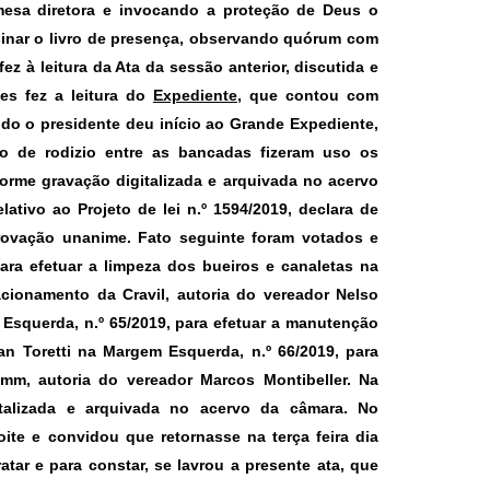
 mesa diretora e invocando a proteção de Deus o
ssinar o livro de presença, observando quórum com
z à leitura da Ata da sessão anterior, discutida e
es fez a leitura do
Expediente
,
que contou com
indo o presidente deu início ao
Grande Expediente
,
o de rodizio entre as bancadas fizeram uso os
orme gravação digitalizada e arquivada no acervo
elativo ao
Projeto de lei n.º 1594/2019,
declara de
rovação unanime. Fato seguinte foram votados e
ara efetuar a limpeza dos bueiros e canaletas na
acionamento da Cravil, autoria do vereador Nelso
m Esquerda,
n.º 65/2019,
para efetuar a manutenção
van Toretti na Margem Esquerda,
n.º 66/2019
, para
mm, autoria do vereador Marcos Montibeller. Na
italizada e arquivada no acervo da câmara. No
te e convidou que retornasse na terça feira dia
tar e para constar, se lavrou a presente ata, que