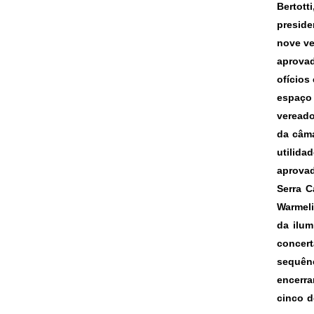
Bertott
preside
nove ve
aprovad
ofícios
espaço
vereado
da câma
utilida
aprova
Serra 
Warmel
da ilum
concert
sequên
encerra
cinco d