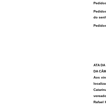
Pedidos
Pedidos
do senh
Pedidos
ATA DA
DA CÂM
Aos vin
localiz
Catarin
vereado
Rafael 