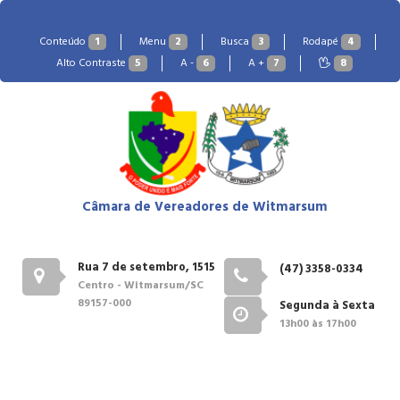
Conteúdo
1
Menu
2
Busca
3
Rodapé
4
Alto Contraste
5
A -
6
A +
7
8
Câmara de Vereadores de Witmarsum
Rua 7 de setembro, 1515
(47) 3358-0334
Centro - Witmarsum/SC
89157-000
Segunda à Sexta
13h00 às 17h00