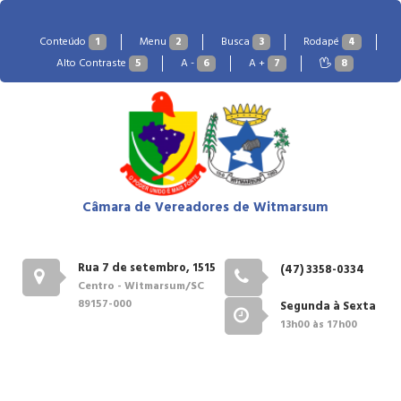
Conteúdo
1
Menu
2
Busca
3
Rodapé
4
Alto Contraste
5
A -
6
A +
7
8
Câmara de Vereadores de Witmarsum
Rua 7 de setembro, 1515
(47) 3358-0334
Centro - Witmarsum/SC
89157-000
Segunda à Sexta
13h00 às 17h00