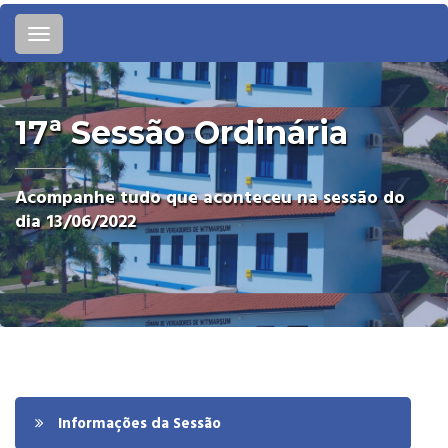
Toggle
navigation
17ª Sessão Ordinária
Acompanhe tudo que aconteceu na sessão do
dia 13/06/2022
Informações da Sessão