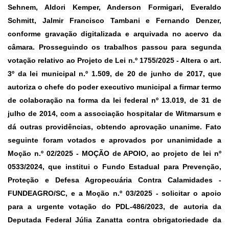
Sehnem, Aldori Kemper, Anderson Formigari, Everaldo
Schmitt, Jalmir Francisco Tambani e Fernando Denzer,
conforme gravação digitalizada e arquivada no acervo da
câmara. Prosseguindo os trabalhos passou para segunda
votação relativo ao
Projeto de Lei n.º 1755/2025 -
Altera o art.
3º da lei municipal n.º 1.509, de 20 de junho de 2017, que
autoriza o chefe do poder executivo municipal a firmar termo
de colaboração na forma da lei federal nº 13.019, de 31 de
julho de 2014, com a associação hospitalar de Witmarsum e
dá outras providências, obtendo aprovação unanime. Fato
seguinte foram votados e aprovados por unanimidade a
Moção n.º 02/2025
-
MOÇÃO de APOIO
, ao projeto de lei nº
0533/2024, que institui o Fundo Estadual para Prevenção,
Proteção e Defesa Agropecuária Contra Calamidades -
FUNDEAGRO/SC, e a
Moção n.º 03/2025
- solicitar o apoio
para a urgente votação do PDL-486/2023, de autoria da
Deputada Federal Júlia Zanatta contra obrigatoriedade da