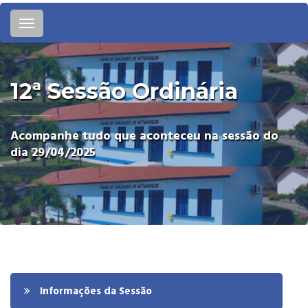
Toggle
navigation
12ª Sessão Ordinária
Acompanhe tudo que aconteceu na sessão do
dia 29/04/2025
Informações da Sessão