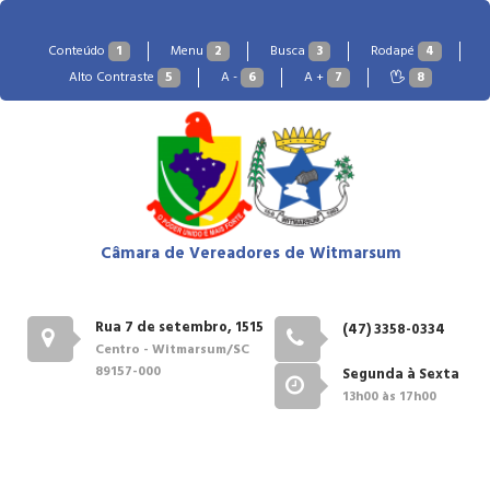
Conteúdo
1
Menu
2
Busca
3
Rodapé
4
Alto Contraste
5
A -
6
A +
7
8
Câmara de Vereadores de Witmarsum
Rua 7 de setembro, 1515
(47) 3358-0334
Centro - Witmarsum/SC
89157-000
Segunda à Sexta
13h00 às 17h00