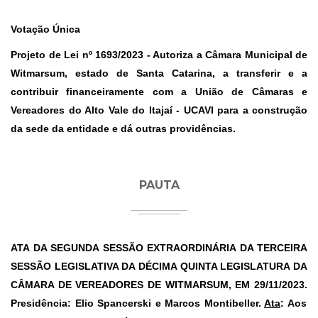
Votação Única
Projeto de Lei nº 1693/2023 -
A
utoriza a
C
âmara
M
unicipal de
Witmarsum, estado de
S
anta Catarina, a transferir e a
contribuir financeiramente com a
U
nião de
C
âmaras e
V
ereadores do
A
lto
V
ale do
I
tajaí
-
UCAVI para a construção
da sede da entidade e dá outras providências
.
PAUTA
ATA DA SEGUNDA SESSÃO EXTRAORDINÁRIA DA TERCEIRA
SESSÃO LEGISLATIVA DA DÉCIMA QUINTA LEGISLATURA DA
CÂMARA DE VEREADORES DE WITMARSUM, EM 29/11/2023.
Presidência: Elio Spancerski e Marcos Montibeller.
Ata
: Aos