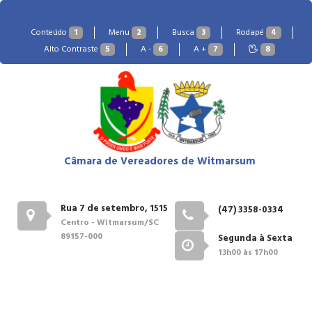
Conteúdo
1
Menu
2
Busca
3
Rodapé
4
Alto Contraste
5
A -
6
A +
7
8
Câmara de Vereadores de Witmarsum
Rua 7 de setembro, 1515
(47) 3358-0334
Centro - Witmarsum/SC
89157-000
Segunda à Sexta
13h00 às 17h00