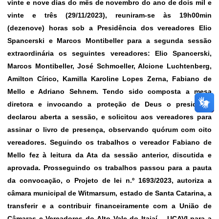
vinte e nove dias do mês de novembro do ano de dois mil e
vinte e três (29/11/2023), reuniram-se às 19h00min
(dezenove) horas sob a Presidência dos vereadores Elio
Spancerski e Marcos Montibeller para a segunda sessão
extraordinária os seguintes vereadores: Elio Spancerski,
Marcos Montibeller, José Schmoeller, Alcione Luchtenberg,
Amilton Círico, Kamilla Karoline Lopes Zerna, Fabiano de
Mello e Adriano Sehnem. Tendo sido composta a mesa
diretora e invocando a proteção de Deus o presidente
declarou aberta a sessão, e solicitou aos vereadores para
assinar o livro de presença, observando quórum com oito
vereadores. Seguindo os trabalhos o vereador Fabiano de
Mello fez à leitura da Ata da sessão anterior, discutida e
aprovada. Prosseguindo os trabalhos passou para a pauta
da convocação, o
Projeto de lei n.º 1693/2023,
autoriza a
câmara municipal de Witmarsum, estado de Santa Catarina, a
transferir e a contribuir financeiramente com a União de
Câmaras e Vereadores do Alto Vale do Itajaí – UCAVI para a