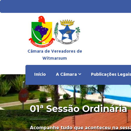
Câmara de Vereadores de
Witmarsum
Início
A Câmara
Publicações Legai
01ª Sessão Ordinária
Acompanhe tudo que aconteceu na sessã