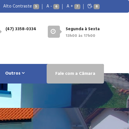
Alto Contraste
A -
A +
5
6
7
8
(47) 3358-0334
Segunda à Sexta
13h00 às 17h00
Outros
Fale com a Câmara