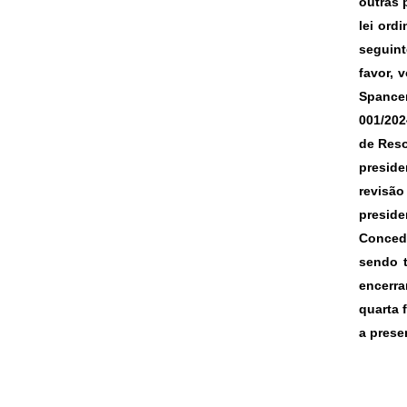
outras 
lei ord
seguint
favor, 
Spancer
001/20
de Reso
preside
revisão
preside
Concede
sendo 
encerra
quarta 
a prese