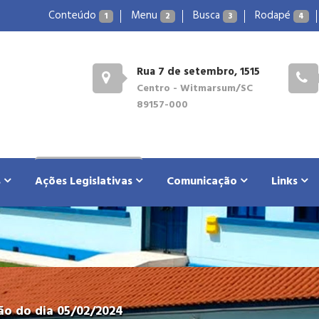
Conteúdo
Menu
Busca
Rodapé
1
2
3
4
Rua 7 de setembro, 1515
Centro - Witmarsum/SC
89157-000
s
Ações Legislativas
Comunicação
Links
o do dia 05/02/2024