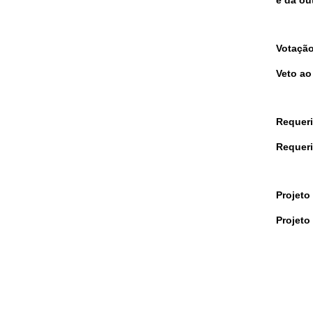
e dá ou
Votação
Veto ao
Requer
Requeri
Projeto
Projeto