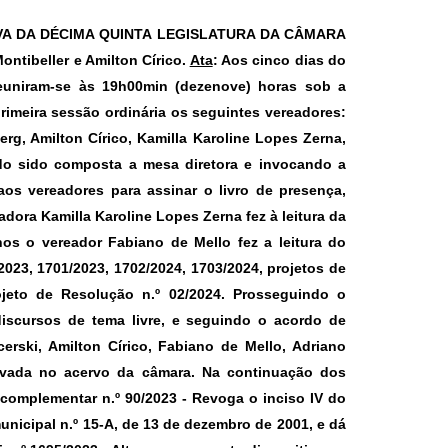
VA DA DÉCIMA QUINTA LEGISLATURA DA CÂMARA
ntibeller e Amilton Círico.
Ata
: Aos cinco dias do
 reuniram-se às 19h00min (dezenove) horas sob a
rimeira sessão ordinária os seguintes vereadores:
rg, Amilton Círico, Kamilla Karoline Lopes Zerna,
do sido composta a mesa diretora e invocando a
aos vereadores para assinar o livro de presença,
ora Kamilla Karoline Lopes Zerna fez à leitura da
hos o vereador Fabiano de Mello fez a leitura do
2023, 1701/2023, 1702/2024, 1703/2024, projetos de
ojeto de Resolução n.º 02/2024. Prosseguindo o
discursos de tema livre, e seguindo o acordo de
erski, Amilton Círico, Fabiano de Mello, Adriano
uivada no acervo da câmara. Na continuação dos
i complementar n.º 90/2023 -
Revoga o inciso IV do
unicipal n.º 15-A, de 13 de dezembro de 2001, e dá