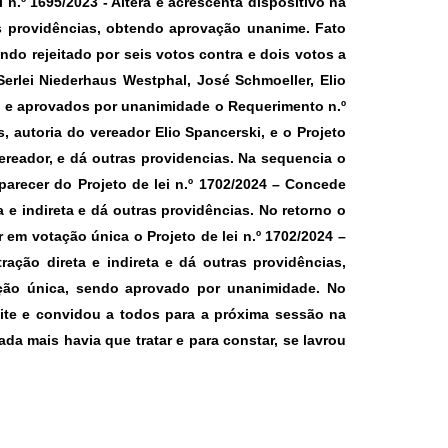
i n.º 1695/2023 -
Altera e acrescenta dispositivo na
ras providências, obtendo aprovação unanime. Fato
ndo rejeitado por seis votos contra e dois votos a
Serlei Niederhaus Westphal, José Schmoeller, Elio
s e aprovados por unanimidade o
Requerimento n.º
, autoria do vereador Elio Spancerski, e o
Projeto
ereador, e dá outras providencias. Na sequencia o
 parecer do
Projeto de lei n.º 1702/2024 –
Concede
 e indireta e dá outras providências. No retorno o
ar em votação única o
Projeto de lei n.º 1702/2024 –
ação direta e indireta e dá outras providências,
ção única, sendo aprovado por unanimidade. No
ite e convidou a todos para a próxima sessão na
ada mais havia que tratar e para constar, se lavrou