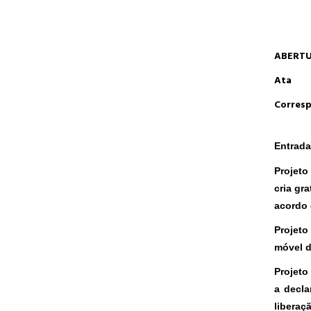
ABERT
Ata
Corresp
Entrada
Projeto
cria gr
acordo 
Projeto
móvel d
Projeto 
a decla
liberaç