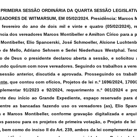
 PRIMEIRA SESSÃO ORDINÁRIA DA QUARTA SESSÃO LEGISLATI
EADORES DE WITMARSUM, EM 05/02/2024.
Presidência: Marcos Mo
fevereiro do ano de dois mil e vinte e quatro (05/02/2024),
ncia dos vereadores Marcos Montibeller e Amilton Círico para a p
Montibeller, Elio Spancerski, José Schmoeller, Alcione Luchtenbe
 de Mello, Adriano Sehnem e Serlei Niederhaus Westphal. Ten
o de Deus o presidente declarou aberta a sessão, e solicitou 
ndo quórum com nove vereadores. Seguindo os trabalhos a veread
sessão anterior, discutida e aprovada. Prosseguindo os trabal
ente
,
que contou com ofícios, Projetos de lei n.º 1696/2024, 1700/
plementar 91/2023 e 92/2024, requerimento n.º 001/2024 e pr
nte deu início ao
Grande Expediente
, espaço reservado para 
 entre as bancadas fazendo uso os vereadores (as), Elio Spanc
e Marcos Montibeller, conforme gravação digitalizada e arq
os passou para os projetos de primeira votação, o
Projeto de le
1, bem como do inciso II do Art. 239, ambos da lei complementar m