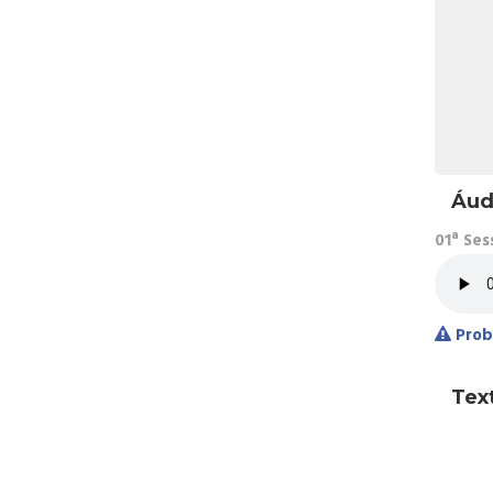
Áud
01ª Ses
Prob
Tex