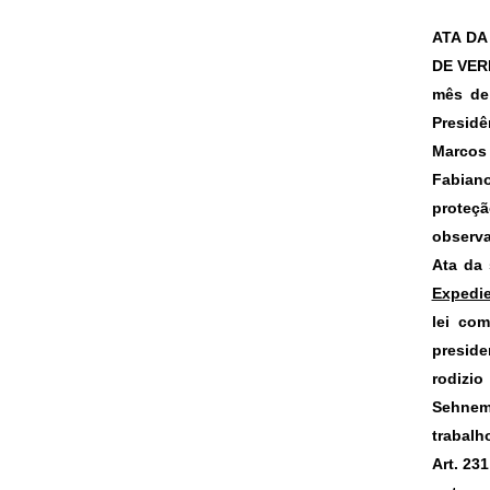
ATA DA
DE VER
mês de 
Presidê
Marcos 
Fabiano
proteçã
observa
Ata da 
Expedi
lei com
preside
rodizio
Sehnem 
trabalh
Art. 23