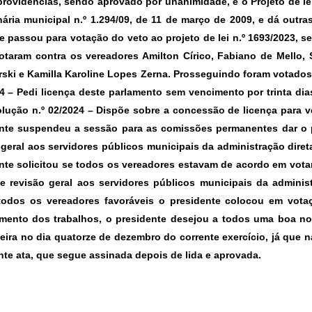
providências, sendo aprovado por unanimidade, e o
Projeto de le
inária municipal n.º 1.294/09, de 11 de março de 2009, e dá out
e passou para votação do veto ao projeto de lei n.º 1693/2023, se
votaram contra os vereadores Amilton Círico, Fabiano de Mello, 
ski e Kamilla Karoline Lopes Zerna. Prosseguindo foram votado
24 –
Pedi licença deste parlamento sem vencimento por trinta dias
lução n.º 02/2024 –
Dispõe sobre a concessão de licença para v
nte suspendeu a sessão para as comissões permanentes dar o
 geral aos servidores públicos municipais da administração direta
nte solicitou se todos os vereadores estavam de acordo em vot
 revisão geral aos servidores públicos municipais da administr
todos os vereadores favoráveis o presidente colocou em vota
mento dos trabalhos, o presidente desejou a todos uma boa no
feira no dia quatorze de dezembro do corrente exercício, já que n
nte ata, que segue assinada depois de lida e aprovada.