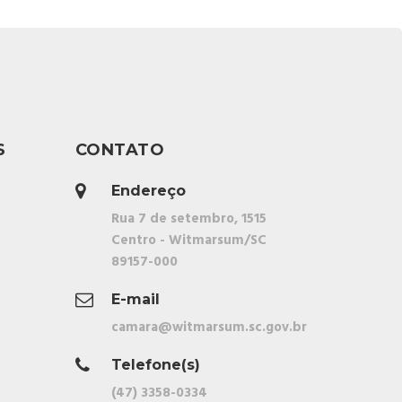
S
CONTATO
Endereço
Rua 7 de setembro, 1515
Centro - Witmarsum/SC
89157-000
E-mail
camara@witmarsum.sc.gov.br
Telefone(s)
(47) 3358-0334