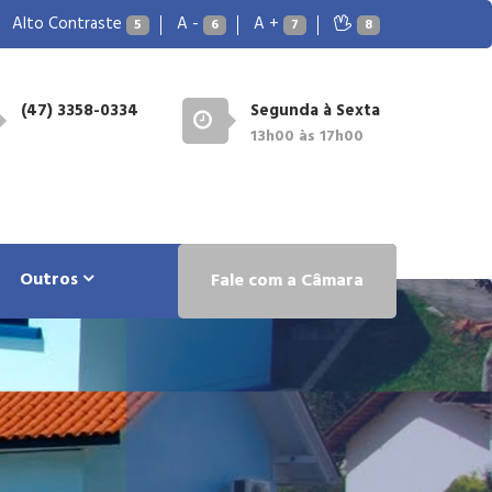
Alto Contraste
A -
A +
5
6
7
8
(47) 3358-0334
Segunda à Sexta
13h00 às 17h00
Outros
Fale com a Câmara