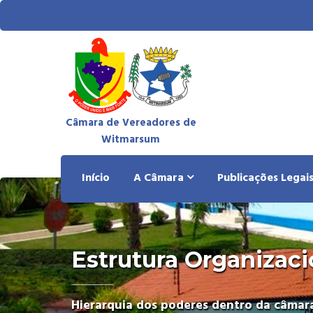
Câmara de Vereadores de
Witmarsum
Início
A Câmara
Publicações Legai
Estrutura Organizaci
Hierarquia dos poderes dentro da câmar