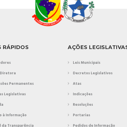
S RÁPIDOS
AÇÕES LEGISLATIVA
dores
Leis Municipais
Diretora
Decretos Legislativos
sões Permanentes
Atas
es Legislativas
Indicações
da
Resoluções
o à Informação
Portarias
l da Transparência
Pedidos de Informação