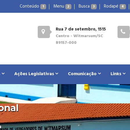
Conteúdo
Menu
Busca
Rodapé
1
2
3
4
Rua 7 de setembro, 1515
Centro - Witmarsum/SC
89157-000
s
Ações Legislativas
Comunicação
Links
onal
a